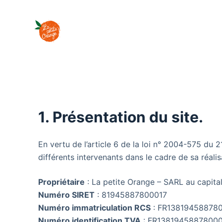
P
a
s
s
e
r
a
u
1. Présentation du site.
c
o
n
En vertu de l’article 6 de la loi n° 2004-575 du 
t
différents intervenants dans le cadre de sa réalis
e
n
Propriétaire
: La petite Orange – SARL au capita
u
Numéro SIRET
: 81945887800017
Numéro immatriculation RCS
: FR13819458878
Numéro identification TVA
: FR1381945887800